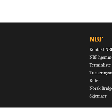
NBF
Kontakt NB
NBF hjemme
Terminliste
Turneringso
Ruter
Norsk Bridge
Skjemaer