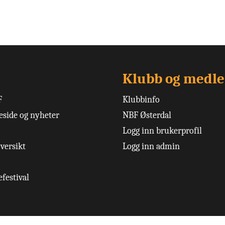
Klubb og medl
F
Klubbinfo
side og nyheter
NBF Østerdal
Logg inn brukerprofil
versikt
Logg inn admin
festival