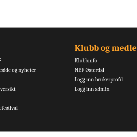
Klubb og medl
F
Klubbinfo
side og nyheter
NBF Østerdal
Logg inn brukerprofil
versikt
Logg inn admin
festival