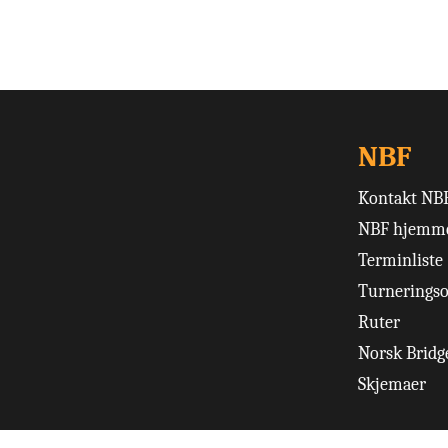
NBF
Kontakt NB
NBF hjemme
Terminliste
Turneringso
Ruter
Norsk Bridge
Skjemaer