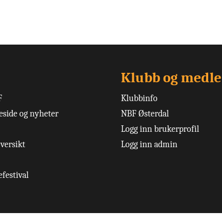
Klubb og medl
F
Klubbinfo
side og nyheter
NBF Østerdal
Logg inn brukerprofil
versikt
Logg inn admin
festival