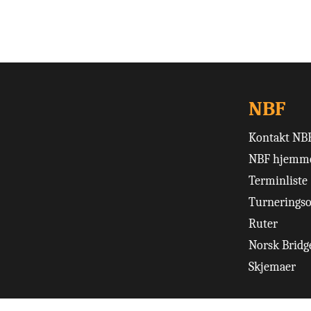
NBF
Kontakt NB
NBF hjemme
Terminliste
Turneringso
Ruter
Norsk Bridge
Skjemaer