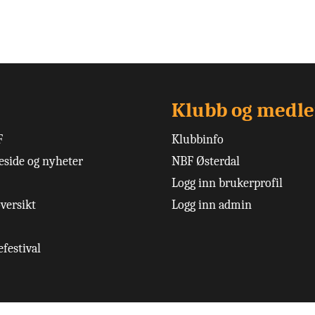
Klubb og medl
F
Klubbinfo
side og nyheter
NBF Østerdal
Logg inn brukerprofil
versikt
Logg inn admin
festival