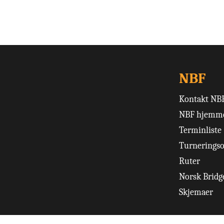
NBF
Kontakt NB
NBF hjemme
Terminliste
Turneringso
Ruter
Norsk Bridge
Skjemaer